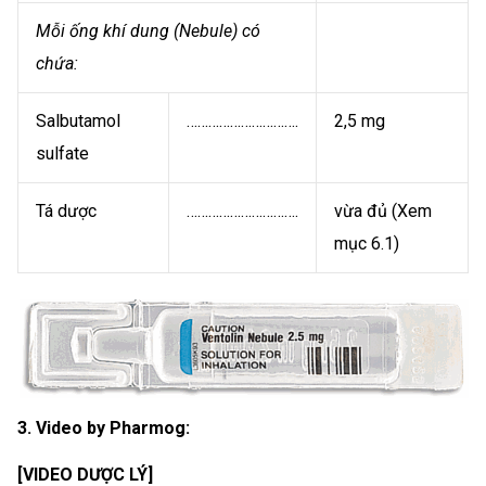
Mỗi ống khí dung (Nebule) có
chứa:
Salbutamol
………………………….
2,5 mg
sulfate
Tá dược
………………………….
vừa đủ (Xem
mục 6.1)
3. Video by Pharmog:
[VIDEO DƯỢC LÝ]