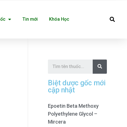
Se
uốc
Tin mới
Khóa Học
S
e
a
r
c
Biệt dược gốc mới
h
cập nhật
Epoetin Beta Methoxy
Polyethylene Glycol –
Mircera