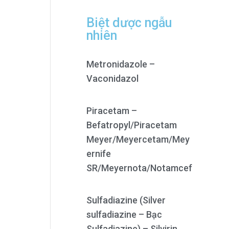
Biệt dược ngẫu
nhiên
Metronidazole –
Vaconidazol
Piracetam –
Befatropyl/Piracetam
Meyer/Meyercetam/Mey
ernife
SR/Meyernota/Notamcef
Sulfadiazine (Silver
sulfadiazine – Bạc
Sulfadiazine) – Silvirin