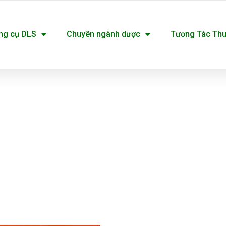
ng cụ DLS
Chuyên ngành dược
Tương Tác Th