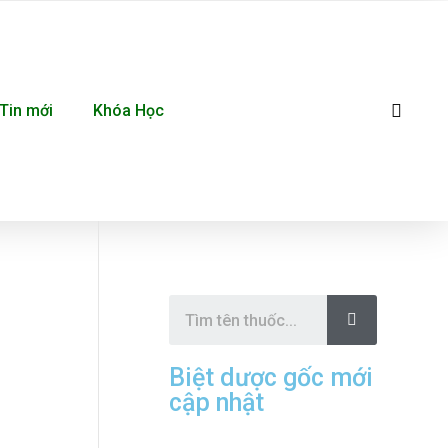
Se
Tin mới
Khóa Học
S
e
a
r
c
Biệt dược gốc mới
h
cập nhật