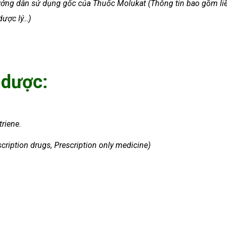
hướng dẫn sử dụng gốc của Thuốc Molukat (Thông tin bao gồm li
dược lý…)
 dược:
riene.
cription drugs, Prescription only medicine)