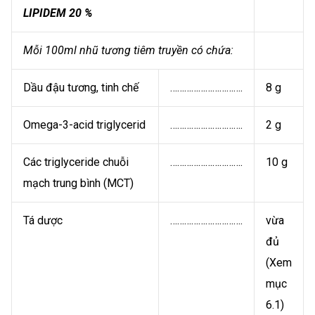
LIPIDEM 20 %
Mỗi 100ml nhũ tương tiêm truyền có chứa:
Dầu đậu tương, tinh chế
………………………….
8 g
Omega-3-acid triglycerid
………………………….
2 g
Các triglyceride chuỗi
………………………….
10 g
mạch trung bình (MCT)
Tá dược
………………………….
vừa
đủ
(Xem
mục
6.1)