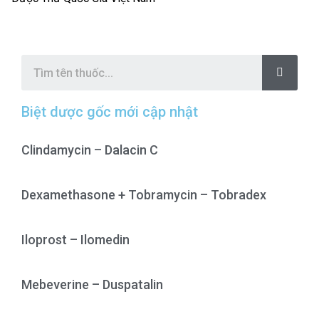
S
e
a
r
c
Biệt dược gốc mới cập nhật
h
Clindamycin – Dalacin C
Dexamethasone + Tobramycin – Tobradex
Iloprost – Ilomedin
Mebeverine – Duspatalin