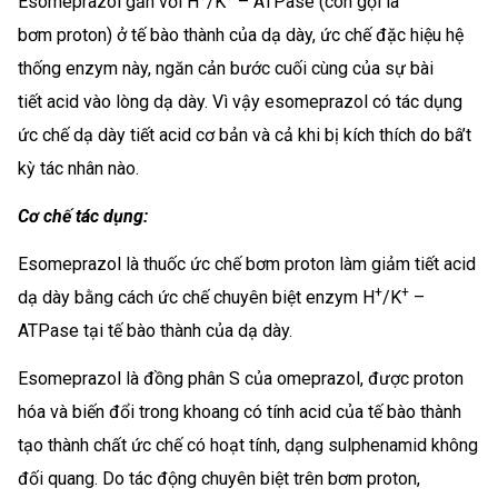
Esomeprazol gắn với H
/K
– ATPase (còn gọi là
bơm proton) ở tế bào thành của dạ dày, ức chế đặc hiệu hệ
thống enzym này, ngăn cản bước cuối cùng của sự bài
tiết acid vào lòng dạ dày. Vì vậy esomeprazol có tác dụng
ức chế dạ dày tiết acid cơ bản và cả khi bị kích thích do bâ’t
kỳ tác nhân nào.
Cơ chế tác dụng:
Esomeprazol là thuốc ức chế bơm proton làm giảm tiết acid
+
+
dạ dày bằng cách ức chế chuyên biệt enzym H
/K
–
ATPase tại tế bào thành của dạ dày.
Esomeprazol là đồng phân S của omeprazol, được proton
hóa và biến đổi trong khoang có tính acid của tế bào thành
tạo thành chất ức chế có hoạt tính, dạng sulphenamid không
đối quang. Do tác động chuyên biệt trên bơm proton,