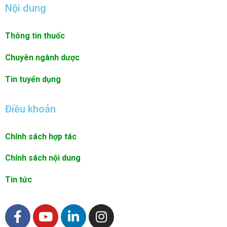
Nội dung
Thông tin thuốc
Chuyên ngành dược
Tin tuyển dụng
Điều khoản
Chính sách hợp tác
Chính sách nội dung
Tin tức
F
Y
L
I
a
o
i
n