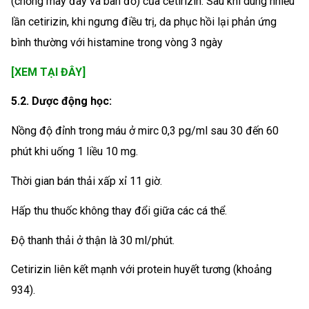
(chống mày đay và ban đỏ) của cetirizin. Sau khi dùng nhiều
lần cetirizin, khi ngưng điều trị, da phục hồi lại phản ứng
bình thường với histamine trong vòng 3 ngày
[XEM TẠI ĐÂY]
5.2. Dược động học:
Nồng độ đỉnh trong máu ở mirc 0,3 pg/ml sau 30 đến 60
phút khi uống 1 liều 10 mg.
Thời gian bán thải xấp xỉ 11 giờ.
Hấp thu thuốc không thay đổi giữa các cá thể.
Độ thanh thải ở thận là 30 ml/phút.
Cetirizin liên kết mạnh với protein huyết tương (khoảng
934).