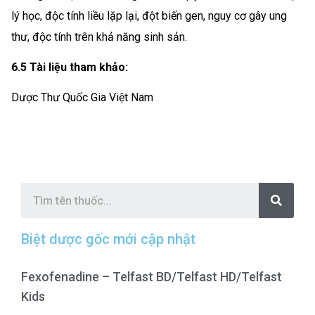
lý học, độc tính liều lặp lại, đột biến gen, nguy cơ gây ung
thư, độc tính trên khả năng sinh sản.
6.5 Tài liệu tham khảo:
Dược Thư Quốc Gia Việt Nam
S
e
a
r
c
Biệt dược gốc mới cập nhật
h
Fexofenadine – Telfast BD/Telfast HD/Telfast
Kids