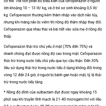
cơ thể. Thể tích phân bố biểu kiến của cefoperazon ở người
lớn khoảng 10 – 13 lít/ kg, và ở trẻ sơ sinh khoảng 0,5 lít/
kg. Cefoperazon thường kém thâm nhập vào dịch não tủy,
nhưng khi màng não bị viêm thì nồng độ thâm nhập thay đổi.
Cefoperazon qua nhau thai và bài tiết vào sữa mẹ ở nồng độ
thấp.
Cefoperazon thải trừ chủ yếu ở mật (70% đến 75%) và
nhanh chóng đạt được nồng độ cao trong mật. Cefoperazon
thải trừ trong nước tiểu chủ yếu qua lọc cầu thận. Ðến 30%
liều sử dụng thải trừ trong nước tiểu ở dạng không đổi trong
vòng 12 đến 24 giờ; ở người bị bệnh gan hoặc mật, tỷ lệ thải
trừ trong nước tiểu tăng.
* Nồng độ đỉnh của sulbactam đạt được ngay khoảng 15
phút sau khi truyền tĩnh mạch là 21-40 microgam/ml với liều