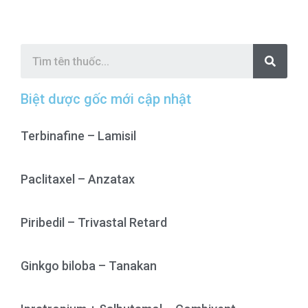
S
e
a
r
c
Biệt dược gốc mới cập nhật
h
Terbinafine – Lamisil
Paclitaxel – Anzatax
Piribedil – Trivastal Retard
Ginkgo biloba – Tanakan