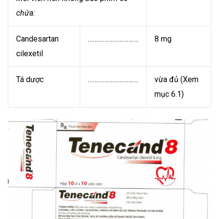
chứa:
Candesartan
………………………….
8 mg
cilexetil
Tá dược
………………………….
vừa đủ (Xem
mục 6.1)