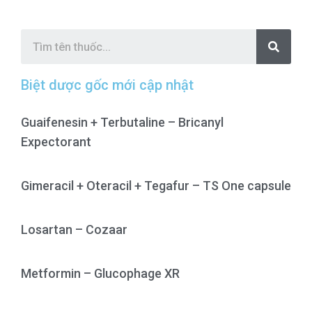
S
e
a
r
c
Biệt dược gốc mới cập nhật
h
Guaifenesin + Terbutaline – Bricanyl
Expectorant
Gimeracil + Oteracil + Tegafur – TS One capsule
Losartan – Cozaar
Metformin – Glucophage XR