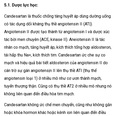
5.1. Dược lực học:
Candesartan là thuốc chống tàng huyết áp dùng dường uống
có tác dụng dối kháng thụ thề angiotensin II (AT|).
Angiotensin II được tạo thành từ angiotensin I và dược xúc
tác bời men chuyên (ACE, kinase II). Aneiotensin II là tác
nhân co mạch, tăng huyết áp, kích thích tổng hợp aldosteron,
tái hấp thu Na+, kích thích tim. Candesartan ức che sự co
mạch và hiệu quả bài tiết aldosteron của angiotensin II do
cán trờ sự gán angiotensịn II lên thụ thề ATI (thụ thể
angiotensin loại 1) ở nhiều mô như cơ ươn thành mạch,
tuyến thượng thận. Cũng có thụ thề AT2 ở nhiều mô nhung nó
không liên quan đến điều hòa tim mạch.
Candesartan không ức chế men chuyển, cũng như không gắn
hoặc khóa hormon khác hoặc kênh ion liên quan đến điều