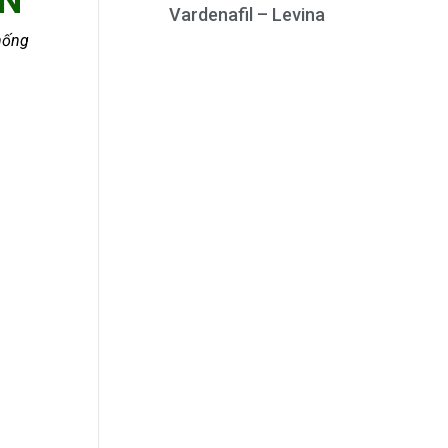
VN
Vardenafil – Levina
hống