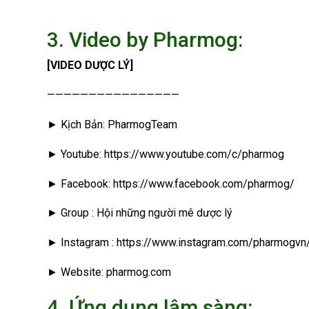
3. Video by Pharmog:
[VIDEO DƯỢC LÝ]
————————————————
► Kịch Bản: PharmogTeam
► Youtube: https://www.youtube.com/c/pharmog
► Facebook: https://www.facebook.com/pharmog/
► Group : Hội những người mê dược lý
► Instagram : https://www.instagram.com/pharmogvn
► Website: pharmog.com
4. Ứng dụng lâm sàng: