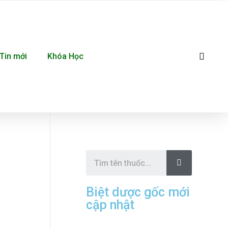
Se
Tin mới
Khóa Học
S
e
a
r
c
Biệt dược gốc mới
h
cập nhật