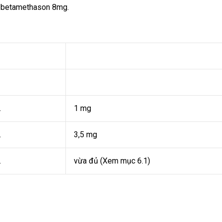
, betamethason 8mg.
.
1 mg
.
3,5 mg
.
vừa đủ (Xem mục 6.1)