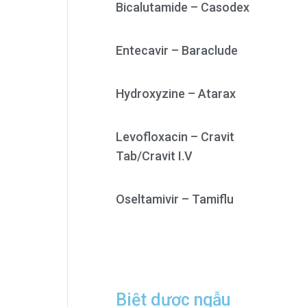
Bicalutamide – Casodex
Entecavir – Baraclude
Hydroxyzine – Atarax
Levofloxacin – Cravit
Tab/Cravit I.V
Oseltamivir – Tamiflu
Biệt dược ngẫu