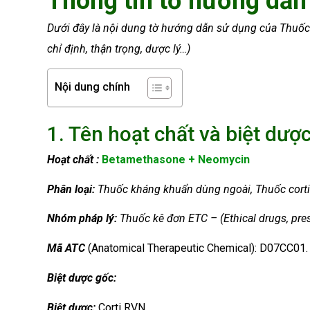
Thông tin tờ hướng dẫn
Dưới đây là nội dung tờ hướng dẫn sử dụng của Thuốc 
chỉ định, thận trọng, dược lý…)
Nội dung chính
1. Tên hoạt chất và biệt dược
Hoạt chất :
Betamethasone + Neomycin
Phân loại:
Thuốc kháng khuẩn dùng ngoài, Thuốc cort
Nhóm
pháp lý:
Thuốc kê đơn ETC – (Ethical drugs, pres
Mã ATC
(Anatomical Therapeutic Chemical): D07CC01.
Biệt dược gốc:
Biệt dược:
Corti RVN