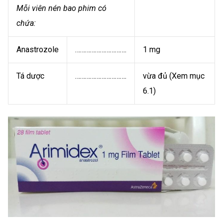
Mỗi viên nén bao phim có
chứa:
Anastrozole
………………………….
1 mg
Tá dược
………………………….
vừa đủ (Xem mục
6.1)