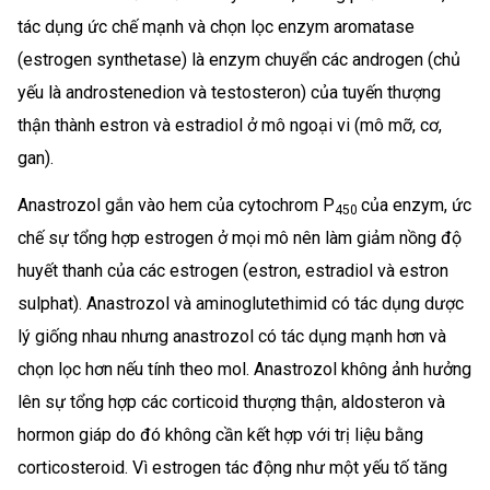
tác dụng ức chế mạnh và chọn lọc enzym aromatase
(estrogen synthetase) là enzym chuyển các androgen (chủ
yếu là androstenedion và testosteron) của tuyến thượng
thận thành estron và estradiol ở mô ngoại vi (mô mỡ, cơ,
gan).
Anastrozol gắn vào hem của cytochrom P
của enzym, ức
450
chế sự tổng hợp estrogen ở mọi mô nên làm giảm nồng độ
huyết thanh của các estrogen (estron, estradiol và estron
sulphat). Anastrozol và aminoglutethimid có tác dụng dược
lý giống nhau nhưng anastrozol có tác dụng mạnh hơn và
chọn lọc hơn nếu tính theo mol. Anastrozol không ảnh hưởng
lên sự tổng hợp các corticoid thượng thận, aldosteron và
hormon giáp do đó không cần kết hợp với trị liệu bằng
corticosteroid. Vì estrogen tác động như một yếu tố tăng