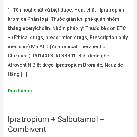
1. Tên hoạt chất và biệt dược: Hoạt chất : Ipratropium
bromide Phân loại: Thuốc giãn khí phế quản nhóm
kháng acetylcholin. Nhóm pháp lý: Thuốc kê đơn ETC
– (Ethical drugs, prescription drugs, Prescription only
medicine) Mã ATC (Anatomical Therapeutic
Chemical): R01AX03, R03BB01. Biệt dược gốc:
Atrovent N Biệt dược: Ipratropium Bromide, Neuzide
Hãng […]
Đọc thêm »
Ipratropium + Salbutamol –
Ipratropium
+
Combivent
Salbutamol