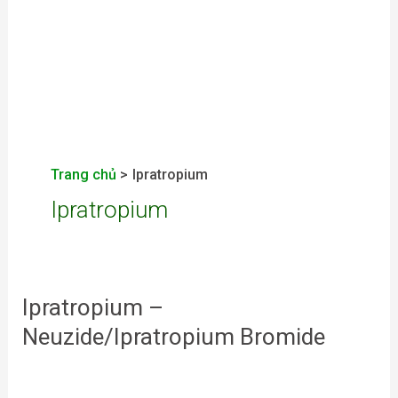
Trang chủ
Ipratropium
Ipratropium
Ipratropium –
Ipratropium
–
Neuzide/Ipratropium Bromide
Neuzide/Ipratropium
Bromide