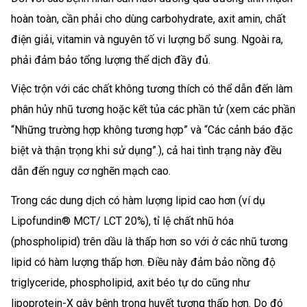
hoàn toàn, cần phải cho dùng carbohydrate, axit amin, chất
điện giải, vitamin và nguyên tố vi lượng bổ sung. Ngoài ra,
phải đảm bảo tổng lượng thể dịch đầy đủ.
Việc trộn với các chất không tương thích có thể dẫn đến làm
phân hủy nhũ tương hoặc kết tủa các phần tử (xem các phần
“Những trường hợp không tương hợp” và “Các cảnh báo đặc
biệt và thận trọng khi sử dụng”.), cả hai tình trạng này đều
dẫn đến nguy cơ nghẽn mạch cao.
Trong các dung dịch có hàm lượng lipid cao hơn (ví dụ
Lipofundin® MCT/ LCT 20%), tỉ lệ chất nhũ hóa
(phospholipid) trên dầu là thấp hơn so với ở các nhũ tương
lipid có hàm lượng thấp hơn. Điều này đảm bảo nồng độ
triglyceride, phospholipid, axit béo tự do cũng như
lipoprotein-X gây bệnh trong huyết tương thấp hơn. Do đó