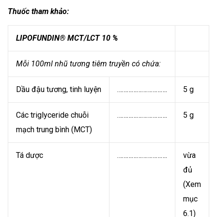
Thuốc tham khảo:
LIPOFUNDIN® MCT/LCT 10 %
Mỗi 100ml nhũ tương tiêm truyền có chứa:
Dầu đậu tương, tinh luyện
………………………….
5 g
Các triglyceride chuỗi
………………………….
5 g
mạch trung bình (MCT)
Tá dược
………………………….
vừa
đủ
(Xem
mục
6.1)