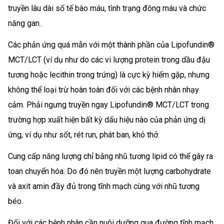
truyền lâu dài số tế bào máu, tình trạng đông máu và chức
năng gan.
Các phản ứng quá mẫn với một thành phần của Lipofundin®
MCT/LCT (ví dụ như do các vi lượng protein trong dầu đậu
tương hoặc lecithin trong trứng) là cực kỳ hiếm gặp, nhưng
không thể loại trừ hoàn toàn đối với các bệnh nhân nhạy
cảm. Phải ngưng truyền ngay Lipofundin® MCT/LCT trong
trường hợp xuất hiện bất kỳ dấu hiệu nào của phản ứng dị
ứng, ví dụ như sốt, rét run, phát ban, khó thở.
Cung cấp năng lượng chỉ bằng nhũ tương lipid có thể gây ra
toan chuyển hóa. Do đó nên truyền một lượng carbohydrate
và axit amin đầy đủ trong tĩnh mạch cùng với nhũ tương
béo.
Đối với các bệnh nhân cần nuôi dưỡng qua đường tĩnh mạch