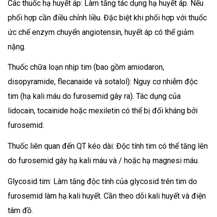
Các thuốc hạ huyết áp: Làm tăng tác dụng hạ huyết áp. Nếu
phối hợp cần điều chỉnh liều. Đặc biệt khi phối hợp với thuốc
ức chế enzym chuyển angiotensin, huyết áp có thể giảm
nặng.
Thuốc chữa loạn nhịp tim (bao gồm amiodaron,
disopyramide, flecanaide và sotalol): Nguy cơ nhiễm độc
tim (hạ kali máu do furosemid gây ra). Tác dụng của
lidocain, tocainide hoặc mexiletin có thể bị đối kháng bởi
furosemid.
Thuốc liên quan đến QT kéo dài: Độc tính tim có thể tăng lên
do furosemid gây hạ kali máu và / hoặc hạ magnesi máu.
Glycosid tim: Làm tăng độc tính của glycosid trên tim do
furosemid làm hạ kali huyết. Cần theo dõi kali huyết và điện
tâm đồ.