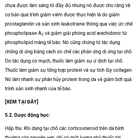
chưa được làm sáng tỏ đầy đủ nhưng nó được cho rằng về
cơ bản quá trình giảm viêm được thực hiện là do giảm
prostaglandin và sản sinh leukotriene thông qua việc ức chế
phospholipase A
và giảm giải phóng acid arachidonic từ
2
phospholipid màng tế bào. Nó cũng chứng tỏ tác dụng
chống dị ứng bằng cách ức chế các phản ứng dị ứng tại chỗ.
Do tác dụng co mạch, thuốc làm giảm sự ứ dịch tại chỗ.
Thuốc làm giảm sự tổng hợp protein và sự tích lũy collagen.
Nó làm nhanh sự phân hủy protein trong da và giảm bớt quá
trình sản sinh nhanh của tế bào.
[XEM TẠI ĐÂY]
5.2. Dược động học:
Hấp thu: Khi dùng tại chỗ các corticosteroid trên da bình
thường còn nguyên vẹn, chỉ có một lượng nhỏ thuốc tới