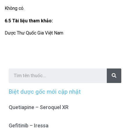
Không có.
6.5 Tài liệu tham khảo:
Dược Thư Quốc Gia Việt Nam
S
e
a
r
c
Biệt dược gốc mới cập nhật
h
Quetiapine – Seroquel XR
Gefitinib – Iressa