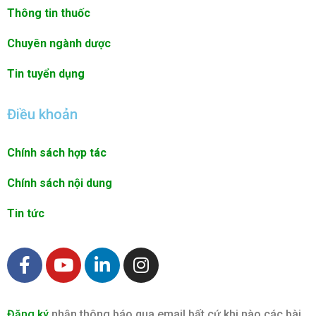
Thông tin thuốc
Chuyên ngành dược
Tin tuyển dụng
Điều khoản
Chính sách hợp tác
Chính sách nội dung
Tin tức
F
Y
L
I
a
o
i
n
c
u
n
s
e
t
k
t
Đăng ký
nhận thông báo qua email bất cứ khi nào các bài