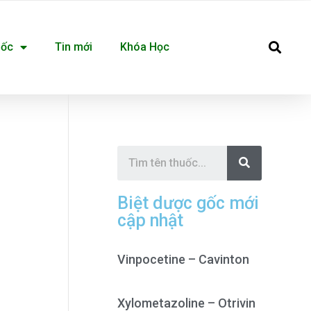
Se
uốc
Tin mới
Khóa Học
S
e
a
r
c
Biệt dược gốc mới
h
cập nhật
Vinpocetine – Cavinton
Xylometazoline – Otrivin