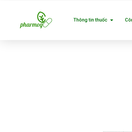
Nhảy
tới
Thông tin thuốc
Cô
nội
dung