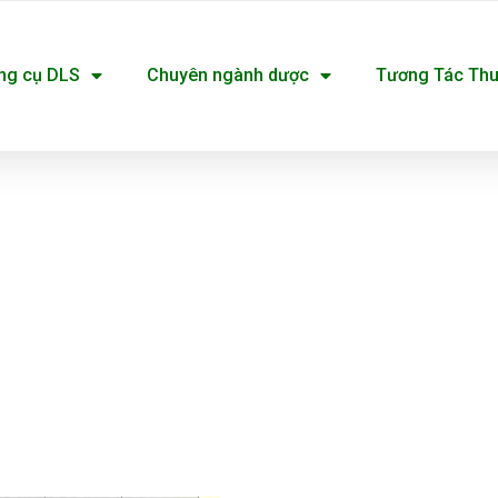
ng cụ DLS
Chuyên ngành dược
Tương Tác Th