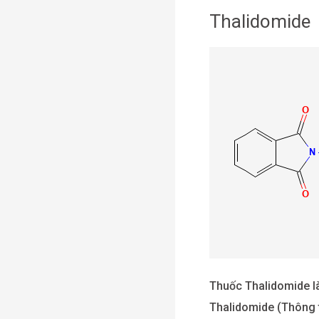
Thalidomide
Thalidomide
Thuốc Thalidomide là
Thalidomide (Thông ti