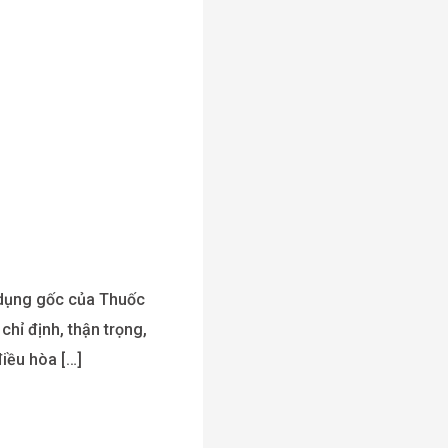
 dụng gốc của Thuốc
hỉ định, thận trọng,
ều hòa […]