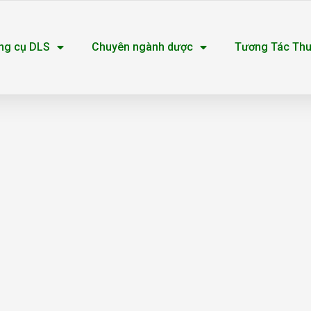
ng cụ DLS
Chuyên ngành dược
Tương Tác Th