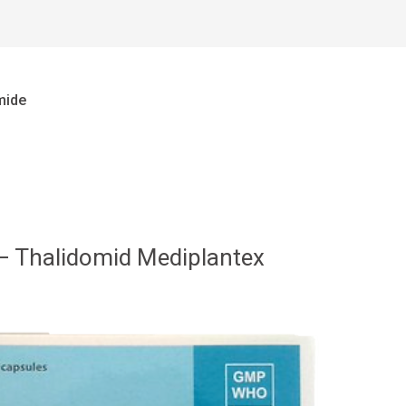
mide
– Thalidomid Mediplantex