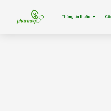
Nhảy
tới
Thông tin thuốc
Cô
nội
dung