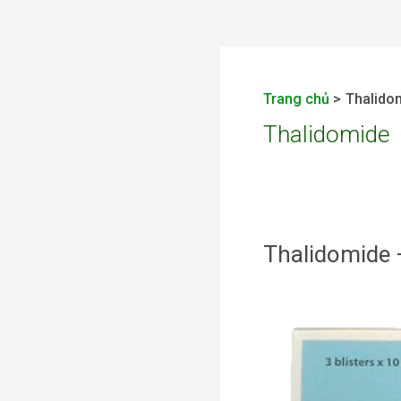
Trang chủ
Thalido
Thalidomide
Thalidomide 
Thalidomide
–
Thalidomid
Mediplantex