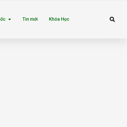
Se
uốc
Tin mới
Khóa Học