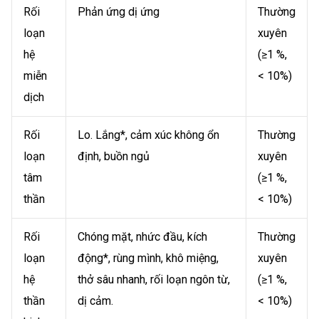
Rối
Phản ứng dị ứng
Thường
loạn
xuyên
hệ
(≥1 %,
miễn
< 10%)
dịch
Rối
Lo. Lắng*, cảm xúc không ổn
Thường
loạn
định, buồn ngủ
xuyên
tâm
(≥1 %,
thần
< 10%)
Rối
Chóng mặt, nhức đầu, kích
Thường
loạn
động*, rùng mình, khô miệng,
xuyên
hệ
thở sâu nhanh, rối loạn ngôn từ,
(≥1 %,
thần
dị cảm.
< 10%)