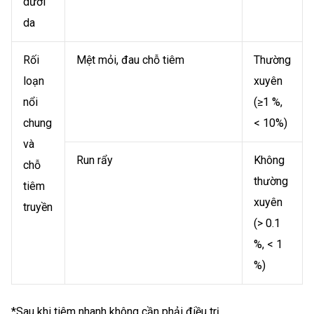
dưới
da
Rối
Mệt mỏi, đau chỗ tiêm
Thường
loạn
xuyên
nổi
(≥1 %,
chung
< 10%)
và
Run rẩy
Không
chỗ
thường
tiêm
xuyên
truyền
(> 0.1
%, < 1
%)
*Sau khi tiêm nhanh không cần phải điều trị