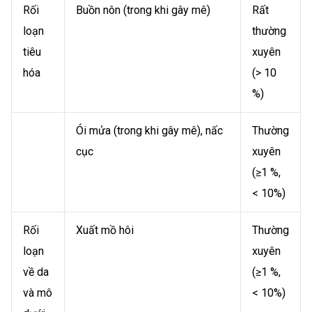
Rối
Buồn nôn (trong khi gây mê)
Rất
loạn
thường
tiêu
xuyên
hóa
(> 10
%)
Ói mửa (trong khi gây mê), nấc
Thường
cục
xuyên
(≥1 %,
< 10%)
Rối
Xuất mồ hôi
Thường
loạn
xuyên
về da
(≥1 %,
và mô
< 10%)