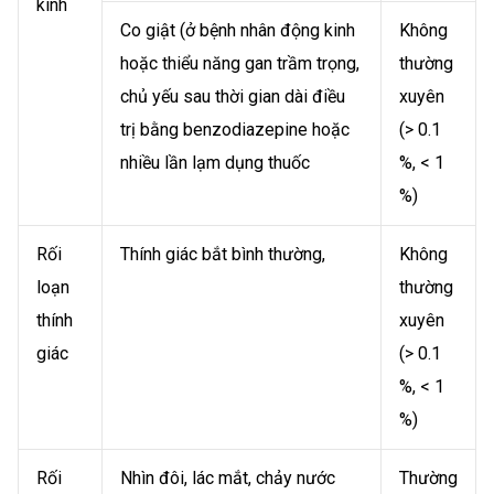
kinh
Co giật (ở bệnh nhân động kinh
Không
hoặc thiểu năng gan trầm trọng,
thường
chủ yếu sau thời gian dài điều
xuyên
trị bằng benzodiazepine hoặc
(> 0.1
nhiều lần lạm dụng thuốc
%, < 1
%)
Rối
Thính giác bắt bình thường,
Không
loạn
thường
thính
xuyên
giác
(> 0.1
%, < 1
%)
Rối
Nhìn đôi, lác mắt, chảy nước
Thường