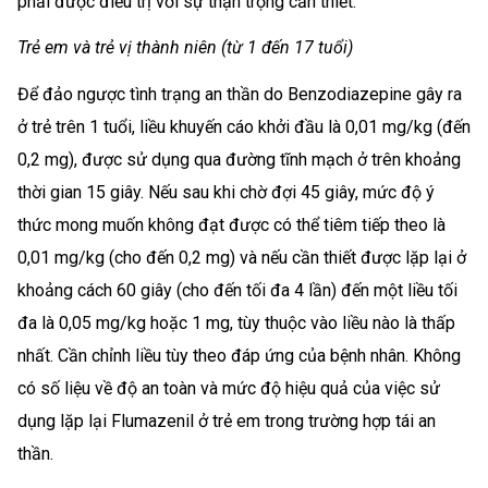
phải được điều trị với sự thận trọng cần thiết.
Trẻ em và trẻ vị thành niên (từ 1 đến 17 tuổi)
Để đảo ngược tình trạng an thần do Benzodiazepine gây ra
ở trẻ trên 1 tuổi, liều khuyến cáo khởi đầu là 0,01 mg/kg (đến
0,2 mg), được sử dụng qua đường tĩnh mạch ở trên khoảng
thời gian 15 giây. Nếu sau khi chờ đợi 45 giây, mức độ ý
thức mong muốn không đạt được có thể tiêm tiếp theo là
0,01 mg/kg (cho đến 0,2 mg) và nếu cần thiết được lặp lại ở
khoảng cách 60 giây (cho đến tối đa 4 lần) đến một liều tối
đa là 0,05 mg/kg hoặc 1 mg, tùy thuộc vào liều nào là thấp
nhất. Cần chỉnh liều tùy theo đáp ứng của bệnh nhân. Không
có số liệu về độ an toàn và mức độ hiệu quả của việc sử
dụng lặp lại Flumazenil ở trẻ em trong trường hợp tái an
thần.