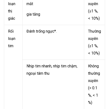
loạn
mắt
xuyên
thị
(≥1 %,
gia tăng
giác
< 10%)
Rối
Đánh trống ngực*.
Thường
loạn
xuyên
tim
(≥1 %,
< 10%)
Nhịp tim nhanh, nhịp tim chậm,
Không
ngoại tâm thu
thường
xuyên
(> 0.1
%, < 1
%)