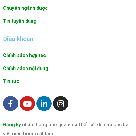
Chuyên ngành dược
Tin tuyển dụng
Điều khoản
Chính sách hợp tác
Chính sách nội dung
Tin tức
F
Y
L
I
a
o
i
n
c
u
n
s
e
t
k
t
Đăng ký
nhận thông báo qua email bất cứ khi nào các bài
b
u
e
a
viết mới được xuất bản.