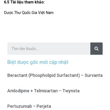
6.5 Tài liệu tham khảo:
Dược Thư Quốc Gia Việt Nam
S
e
a
r
c
Biệt dược gốc mới cập nhật
h
Beractant (Phospholipid Surfactant) – Survanta
Amlodipine + Telmisartan – Twynsta
Pertuzumab – Perjeta